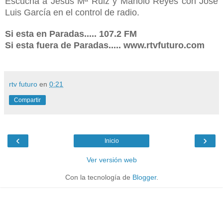
Escucha a Jesús Mª Ruiz y Manolo Reyes con José
Luis García en el control de radio.
Si esta en Paradas..... 107.2 FM
Si esta fuera de Paradas..... www.rtvfuturo.com
rtv futuro
en
0:21
Compartir
‹
›
Inicio
Ver versión web
Con la tecnología de
Blogger
.