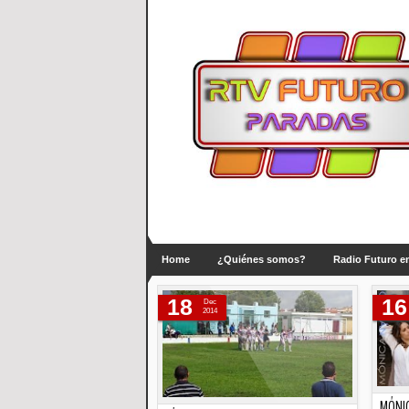
Home
¿Quiénes somos?
Radio Futuro en
18
16
Dec
2014
MÓNIC