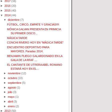
►
2017
(16)
►
2016
(20)
►
2015
(40)
▼
2014
(44)
▼
diciembre
(7)
FÚTBOL, CIRCO, EMPATE Y GRACIAS!!!!
MÓNICA GALVAN PRESENTA EN PRIMICIA
SU PRIMER DISCO...
MÁGICA TARDE
CONCHI RIVERO HOY EN "MÁGICA TARDE"
ENCUENTRO DEPORTIVO PARA
MAYORES. Paradas 2014.
BENJAMIN PLIEGO GALARDONADO EN LA
GALA DE LA RFAF ...
EL CANTANTE DE UTRERA ABEL ROMANO
ESTARÁ HOY EN EL...
►
noviembre
(12)
►
octubre
(10)
►
septiembre
(5)
►
agosto
(1)
►
julio
(3)
►
mayo
(1)
►
abril
(3)
►
enero
(2)
►
2013
(50)