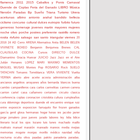
flamenca
2011
2015
Caballos y Ponis
Carnaval
Duende de Coplas
Feria del Ganado
LIBRO
Música
Nervión
Paradas Bp
Sueño
Triana
Turismo
Utrera
aceitunas
albino
antonio
arahal
bandido
belleza
ciclismo
concurso
cultural
dulces
eutropio
futbito
futuro
generoso
homenaje
jovenes
martin
mayores
mujeres
noche
olivo
porche
postres
preferente
rastrillo
romero
rosita
rtvfutro
salvago
san
santo
triangular
viernes
20
2016
24
AD Cerro
ARENA
Alternativa
Anita
BELEN
BELEN
VIVINETE
BOXEO
Benjamin
Benjumea
Brenes
CAL
CLAUSULAS
COCINA
Cursos
DIRECTO
DULCE
Diamantino
Gracia
Huevar
JUICIO
Jazz
Jazz en el Aire
Julián Henares
LOPEZ
MARI
MAXIMO
MEMENTOS
MIGUEL
MUSAS
Montes
Pop
ROSARIO
Rock
SUELO
TATACHIN
Tomares
Torreblanca
VERA
VIVIENTE
Vuelta
YERMA
aberto
abre
aceite
acosta
administración
alba
ancianos
angelitos
arrayanes
años
bernarda
blancos
buena
cambio
campanilleros
cara
carlos
carmelitas
carmen
carrera
carrion
cartel
casa
cañamero
certamen
circuito
clasica
conferencia
coplas
coronacion
cristobita
cultura
cumpleaños
cura
ddomingo
deportivos
duende
eli
encuentro
enrique ruiz
entre
exposicin
exposicion
farruquito
flor
frozen
ganados
garcía
genil
glosa
hermanas
hogar
horas
ies
jacobo
javier
jorge
jornalero
jose
jueves
jurado
labores
ley
lidia
lidice
literario
local
los ojos
lozano
luis
lunes
machado
maillo
maltrato
manuel
maratón
mareado
mareos
media
mejias
memorias
mogote
monjas
morillo
médico
navidad
niña
nocturna
oculta
oliva
paadas
pakito
panaderia
paradas.