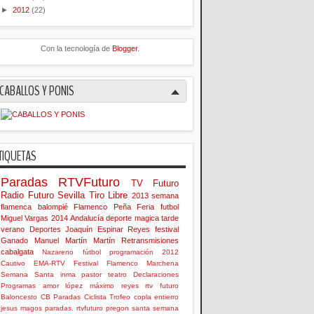
►
2012
(22)
Con la tecnología de
Blogger
.
CABALLOS Y PONIS
TIQUETAS
Paradas
RTVFuturo
TV Futuro
Radio Futuro
Sevilla
Tiro Libre
2013
semana
flamenca
balompié
Flamenco
Peña
Feria
futbol
Miguel Vargas
2014
Andalucía
deporte
magica
tarde
verano
Deportes
Joaquín Espinar Reyes
festival
Ganado
Manuel Martín Martín
Retransmisiones
cabalgata
Nazareno
fútbol
programación
2012
Cautivo
EMA-RTV
Festival Flamenco
Marchena
Semana Santa
inma
pastor
teatro
Declaraciones
Programas
amor
lópez
máximo
reyes
rtv futuro
Baloncesto
CB Paradas
Ciclista
Trofeo
copla
entierro
jesus
magos
paradas. rtvfuturo
pregon
santa
semana