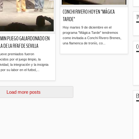
CONCHI RIVERO HOY EN "MÁGICA
T
TARDE"
Hoy martes 9 de diciembre en el
programa "Mágica Tarde" tendremos
MIN PLIEGO GALARDONADO EN
como invitada a Conchi Rivero Brenes,
una flamenca de tronío, co...
C
LA DE LA RFAF DE SEVILLA
ueve premiados fueron
Leer más »
cidos por el juego limpio, la
vidad, la integración y la insignia
por su labor en el futbol,...
Leer más »
Load more posts
E