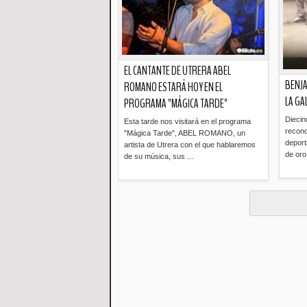
EL CANTANTE DE UTRERA ABEL
BENJA
ROMANO ESTARÁ HOY EN EL
LA GA
PROGRAMA "MÁGICA TARDE"
Diecin
Esta tarde nos visitará en el programa
recono
"Mágica Tarde", ABEL ROMANO, un
deporti
artista de Utrera con el que hablaremos
de oro 
de su música, sus ...
Leer más »