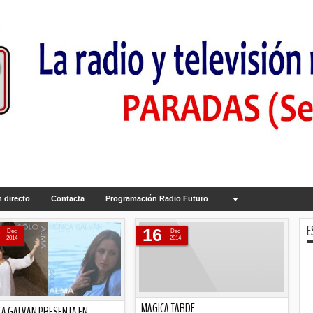
 directo
Contacta
Programación Radio Futuro
E
16
Dec
Dec
2014
2014
MÁGICA TARDE
A GALVAN PRESENTA EN