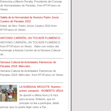
Entrevista a Alberto Peralta, Presidente del Consejo
de Hermandades de Paradas. from RTVFuturo on
Vimeo .
Salida de la Hermandad de Nuestro Padre Jesús
Cautivo de Paradas 2015
Hdad. de Ntro. Padre Jesús Cautivo 2015 from
RTVFuturo on Vimeo .
ANTONIO CARRIÓN, UN TOCAOR FLAMENCO.
ANTONIO CARRIÓN, UN TOCAOR FLAMENCO.
from RTVFuturo on Vimeo . Video con motivo del
homenaje a Antonio Carrión de la Semana Cultural
de...
Semana Cultural de Actividades Flamencas de
Paradas 2018: Miércoles.
Semana Cultural de Actividades Flamencas de
Paradas 2018: Miércoles. from RTVFuturo on Vimeo
.
LA SUBIDA AL MOGOTE: Nuestro
primer campeón - ROBERTO VEGA
Se apuntó a última hora y lo hizo
para arrasar. Roberto, que en
principio no iba a participar, debió
pensar que no podía dejar solos a Par...