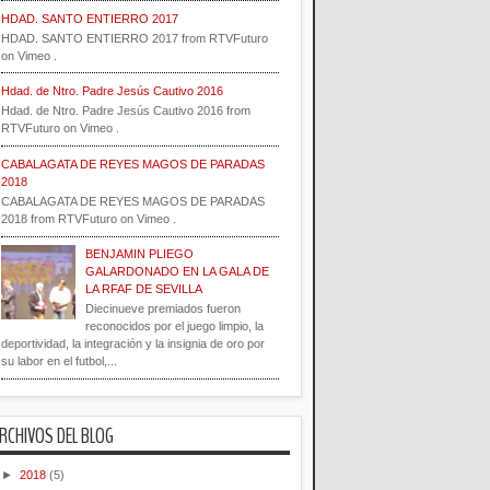
HDAD. SANTO ENTIERRO 2017
HDAD. SANTO ENTIERRO 2017 from RTVFuturo
on Vimeo .
Hdad. de Ntro. Padre Jesús Cautivo 2016
Hdad. de Ntro. Padre Jesús Cautivo 2016 from
RTVFuturo on Vimeo .
CABALAGATA DE REYES MAGOS DE PARADAS
2018
CABALAGATA DE REYES MAGOS DE PARADAS
2018 from RTVFuturo on Vimeo .
BENJAMIN PLIEGO
GALARDONADO EN LA GALA DE
LA RFAF DE SEVILLA
Diecinueve premiados fueron
reconocidos por el juego limpio, la
deportividad, la integración y la insignia de oro por
su labor en el futbol,...
RCHIVOS DEL BLOG
►
2018
(5)