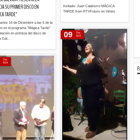
CIA SU PRIMER DISCO EN
Invitado: Juan Calahorro MÁGICA
TARDE from RTVFuturo on Vimeo .
CA TARDE"
rtes 16 de Diciembre a las 6 de la
Leer más »
en en el programa "Mágica Tarde"
09
tación en primicia del disco de
Dec
2014
 Gál...
Leer más »
Dec
2014
R