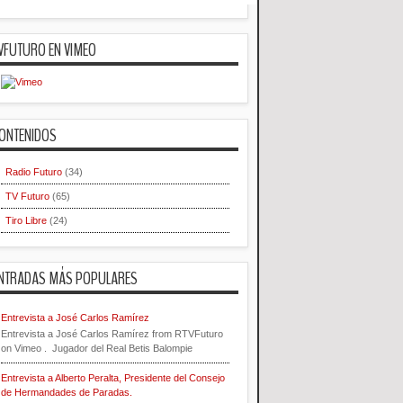
VFUTURO EN VIMEO
ONTENIDOS
Radio Futuro
(34)
TV Futuro
(65)
Tiro Libre
(24)
NTRADAS MÁS POPULARES
Entrevista a José Carlos Ramírez
Entrevista a José Carlos Ramírez from RTVFuturo
on Vimeo . Jugador del Real Betis Balompie
Entrevista a Alberto Peralta, Presidente del Consejo
de Hermandades de Paradas.