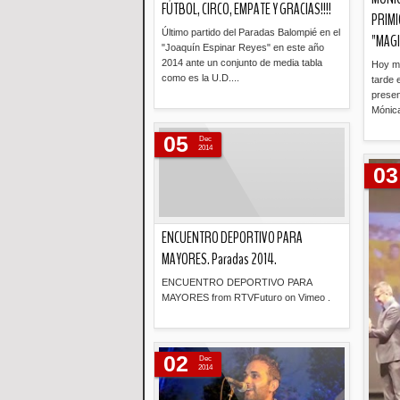
FÚTBOL, CIRCO, EMPATE Y GRACIAS!!!!
PRIMI
Último partido del Paradas Balompié en el
"MAGI
"Joaquín Espinar Reyes" en este año
2014 ante un conjunto de media tabla
Hoy ma
como es la U.D....
tarde 
presen
Mónica
Leer más »
05
Dec
2014
03
ENCUENTRO DEPORTIVO PARA
MAYORES. Paradas 2014.
ENCUENTRO DEPORTIVO PARA
MAYORES from RTVFuturo on Vimeo .
Leer más »
02
Dec
2014