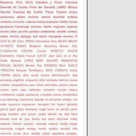
flamenca
2011
2015
Caballos y Ponis
Carnaval
Duende de Coplas
Feria del Ganado
LIBRO
Música
Nervión
Paradas Bp
Sueño
Triana
Turismo
Utrera
aceitunas
albino
antonio
arahal
bandido
belleza
ciclismo
concurso
cultural
dulces
eutropio
futbito
futuro
generoso
homenaje
jovenes
martin
mayores
mujeres
noche
olivo
porche
postres
preferente
rastrillo
romero
rosita
rtvfutro
salvago
san
santo
triangular
viernes
20
2016
24
AD Cerro
ARENA
Alternativa
Anita
BELEN
BELEN
VIVINETE
BOXEO
Benjamin
Benjumea
Brenes
CAL
CLAUSULAS
COCINA
Cursos
DIRECTO
DULCE
Diamantino
Gracia
Huevar
JUICIO
Jazz
Jazz en el Aire
Julián Henares
LOPEZ
MARI
MAXIMO
MEMENTOS
MIGUEL
MUSAS
Montes
Pop
ROSARIO
Rock
SUELO
TATACHIN
Tomares
Torreblanca
VERA
VIVIENTE
Vuelta
YERMA
aberto
abre
aceite
acosta
administración
alba
ancianos
angelitos
arrayanes
años
bernarda
blancos
buena
cambio
campanilleros
cara
carlos
carmelitas
carmen
carrera
carrion
cartel
casa
cañamero
certamen
circuito
clasica
conferencia
coplas
coronacion
cristobita
cultura
cumpleaños
cura
ddomingo
deportivos
duende
eli
encuentro
enrique ruiz
entre
exposicin
exposicion
farruquito
flor
frozen
ganados
garcía
genil
glosa
hermanas
hogar
horas
ies
jacobo
javier
jorge
jornalero
jose
jueves
jurado
labores
ley
lidia
lidice
literario
local
los ojos
lozano
luis
lunes
machado
maillo
maltrato
manuel
maratón
mareado
mareos
media
mejias
memorias
mogote
monjas
morillo
médico
navidad
niña
nocturna
oculta
oliva
paadas
pakito
panaderia
paradas.