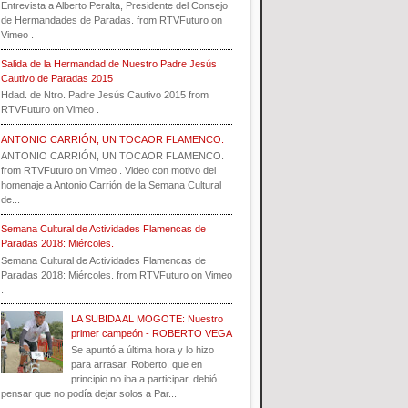
Entrevista a Alberto Peralta, Presidente del Consejo
de Hermandades de Paradas. from RTVFuturo on
Vimeo .
Salida de la Hermandad de Nuestro Padre Jesús
Cautivo de Paradas 2015
Hdad. de Ntro. Padre Jesús Cautivo 2015 from
RTVFuturo on Vimeo .
ANTONIO CARRIÓN, UN TOCAOR FLAMENCO.
ANTONIO CARRIÓN, UN TOCAOR FLAMENCO.
from RTVFuturo on Vimeo . Video con motivo del
homenaje a Antonio Carrión de la Semana Cultural
de...
Semana Cultural de Actividades Flamencas de
Paradas 2018: Miércoles.
Semana Cultural de Actividades Flamencas de
Paradas 2018: Miércoles. from RTVFuturo on Vimeo
.
LA SUBIDA AL MOGOTE: Nuestro
primer campeón - ROBERTO VEGA
Se apuntó a última hora y lo hizo
para arrasar. Roberto, que en
principio no iba a participar, debió
pensar que no podía dejar solos a Par...