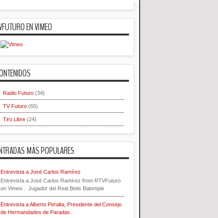
VFUTURO EN VIMEO
ONTENIDOS
Radio Futuro
(34)
TV Futuro
(65)
Tiro Libre
(24)
NTRADAS MÁS POPULARES
Entrevista a José Carlos Ramírez
Entrevista a José Carlos Ramírez from RTVFuturo
on Vimeo . Jugador del Real Betis Balompie
Entrevista a Alberto Peralta, Presidente del Consejo
de Hermandades de Paradas.