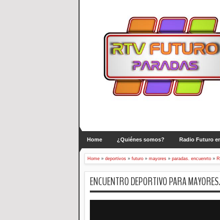
Home
¿Quiénes somos?
Radio Futuro en
Home
»
deportivos
»
futuro
»
mayores
»
paradas. encuenrto
»
R
ENCUENTRO DEPORTIVO PARA MAYORES. 