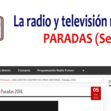
 directo
Contacta
Programación Radio Futuro
E
TVFuturo
»
ENCUENTRO DEPORTIVO PARA MAYORES. Paradas 2014.
05
Paradas 2014.
Dec
2014