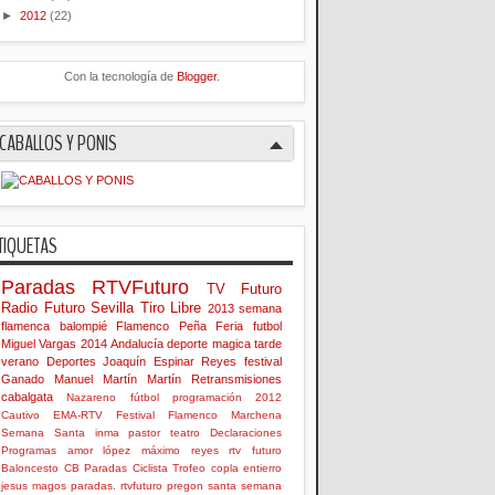
►
2012
(22)
Con la tecnología de
Blogger
.
CABALLOS Y PONIS
TIQUETAS
Paradas
RTVFuturo
TV Futuro
Radio Futuro
Sevilla
Tiro Libre
2013
semana
flamenca
balompié
Flamenco
Peña
Feria
futbol
Miguel Vargas
2014
Andalucía
deporte
magica
tarde
verano
Deportes
Joaquín Espinar Reyes
festival
Ganado
Manuel Martín Martín
Retransmisiones
cabalgata
Nazareno
fútbol
programación
2012
Cautivo
EMA-RTV
Festival Flamenco
Marchena
Semana Santa
inma
pastor
teatro
Declaraciones
Programas
amor
lópez
máximo
reyes
rtv futuro
Baloncesto
CB Paradas
Ciclista
Trofeo
copla
entierro
jesus
magos
paradas. rtvfuturo
pregon
santa
semana