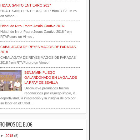
HDAD. SANTO ENTIERRO 2017
HDAD. SANTO ENTIERRO 2017 from RTVFuturo
on Vimeo .
Hdad. de Ntro. Padre Jesús Cautivo 2016
Hdad. de Ntro. Padre Jesús Cautivo 2016 from
RTVFuturo on Vimeo .
CABALAGATA DE REYES MAGOS DE PARADAS
2018
CABALAGATA DE REYES MAGOS DE PARADAS
2018 from RTVFuturo on Vimeo .
BENJAMIN PLIEGO
GALARDONADO EN LA GALA DE
LA RFAF DE SEVILLA
Diecinueve premiados fueron
reconocidos por el juego limpio, la
deportividad, la integración y la insignia de oro por
su labor en el futbol,...
RCHIVOS DEL BLOG
►
2018
(5)