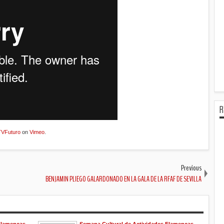
R
VFuturo
on
Vimeo
.
Previous
BENJAMIN PLIEGO GALARDONADO EN LA GALA DE LA RFAF DE SEVILLA