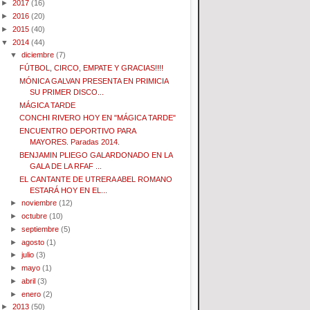
►
2017
(16)
►
2016
(20)
►
2015
(40)
▼
2014
(44)
▼
diciembre
(7)
FÚTBOL, CIRCO, EMPATE Y GRACIAS!!!!
MÓNICA GALVAN PRESENTA EN PRIMICIA
SU PRIMER DISCO...
MÁGICA TARDE
CONCHI RIVERO HOY EN "MÁGICA TARDE"
ENCUENTRO DEPORTIVO PARA
MAYORES. Paradas 2014.
BENJAMIN PLIEGO GALARDONADO EN LA
GALA DE LA RFAF ...
EL CANTANTE DE UTRERA ABEL ROMANO
ESTARÁ HOY EN EL...
►
noviembre
(12)
►
octubre
(10)
►
septiembre
(5)
►
agosto
(1)
►
julio
(3)
►
mayo
(1)
►
abril
(3)
►
enero
(2)
►
2013
(50)