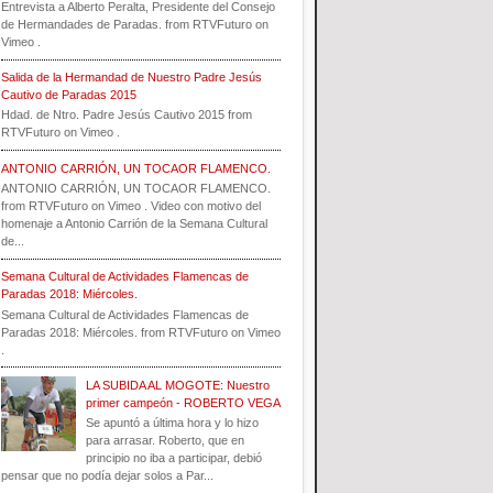
Entrevista a Alberto Peralta, Presidente del Consejo
de Hermandades de Paradas. from RTVFuturo on
Vimeo .
Salida de la Hermandad de Nuestro Padre Jesús
Cautivo de Paradas 2015
Hdad. de Ntro. Padre Jesús Cautivo 2015 from
RTVFuturo on Vimeo .
ANTONIO CARRIÓN, UN TOCAOR FLAMENCO.
ANTONIO CARRIÓN, UN TOCAOR FLAMENCO.
from RTVFuturo on Vimeo . Video con motivo del
homenaje a Antonio Carrión de la Semana Cultural
de...
Semana Cultural de Actividades Flamencas de
Paradas 2018: Miércoles.
Semana Cultural de Actividades Flamencas de
Paradas 2018: Miércoles. from RTVFuturo on Vimeo
.
LA SUBIDA AL MOGOTE: Nuestro
primer campeón - ROBERTO VEGA
Se apuntó a última hora y lo hizo
para arrasar. Roberto, que en
principio no iba a participar, debió
pensar que no podía dejar solos a Par...