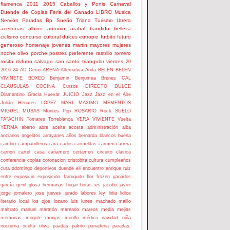
flamenca
2011
2015
Caballos y Ponis
Carnaval
Duende de Coplas
Feria del Ganado
LIBRO
Música
Nervión
Paradas Bp
Sueño
Triana
Turismo
Utrera
aceitunas
albino
antonio
arahal
bandido
belleza
ciclismo
concurso
cultural
dulces
eutropio
futbito
futuro
generoso
homenaje
jovenes
martin
mayores
mujeres
noche
olivo
porche
postres
preferente
rastrillo
romero
rosita
rtvfutro
salvago
san
santo
triangular
viernes
20
2016
24
AD Cerro
ARENA
Alternativa
Anita
BELEN
BELEN
VIVINETE
BOXEO
Benjamin
Benjumea
Brenes
CAL
CLAUSULAS
COCINA
Cursos
DIRECTO
DULCE
Diamantino
Gracia
Huevar
JUICIO
Jazz
Jazz en el Aire
Julián Henares
LOPEZ
MARI
MAXIMO
MEMENTOS
MIGUEL
MUSAS
Montes
Pop
ROSARIO
Rock
SUELO
TATACHIN
Tomares
Torreblanca
VERA
VIVIENTE
Vuelta
YERMA
aberto
abre
aceite
acosta
administración
alba
ancianos
angelitos
arrayanes
años
bernarda
blancos
buena
cambio
campanilleros
cara
carlos
carmelitas
carmen
carrera
carrion
cartel
casa
cañamero
certamen
circuito
clasica
conferencia
coplas
coronacion
cristobita
cultura
cumpleaños
cura
ddomingo
deportivos
duende
eli
encuentro
enrique ruiz
entre
exposicin
exposicion
farruquito
flor
frozen
ganados
garcía
genil
glosa
hermanas
hogar
horas
ies
jacobo
javier
jorge
jornalero
jose
jueves
jurado
labores
ley
lidia
lidice
literario
local
los ojos
lozano
luis
lunes
machado
maillo
maltrato
manuel
maratón
mareado
mareos
media
mejias
memorias
mogote
monjas
morillo
médico
navidad
niña
nocturna
oculta
oliva
paadas
pakito
panaderia
paradas.