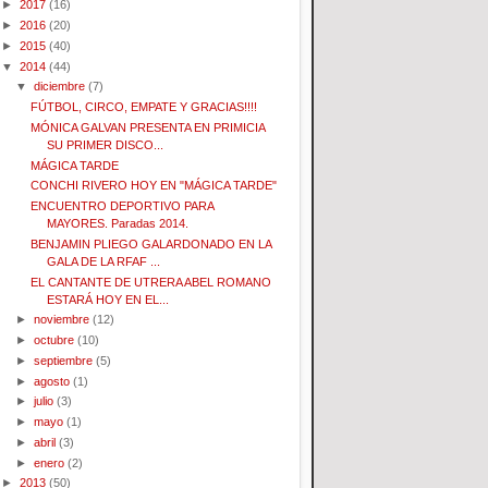
►
2017
(16)
►
2016
(20)
►
2015
(40)
▼
2014
(44)
▼
diciembre
(7)
FÚTBOL, CIRCO, EMPATE Y GRACIAS!!!!
MÓNICA GALVAN PRESENTA EN PRIMICIA
SU PRIMER DISCO...
MÁGICA TARDE
CONCHI RIVERO HOY EN "MÁGICA TARDE"
ENCUENTRO DEPORTIVO PARA
MAYORES. Paradas 2014.
BENJAMIN PLIEGO GALARDONADO EN LA
GALA DE LA RFAF ...
EL CANTANTE DE UTRERA ABEL ROMANO
ESTARÁ HOY EN EL...
►
noviembre
(12)
►
octubre
(10)
►
septiembre
(5)
►
agosto
(1)
►
julio
(3)
►
mayo
(1)
►
abril
(3)
►
enero
(2)
►
2013
(50)