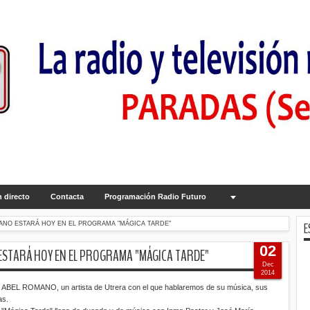
 directo
Contacta
Programación Radio Futuro
E
ANO ESTARÁ HOY EN EL PROGRAMA "MÁGICA TARDE"
02
ESTARÁ HOY EN EL PROGRAMA "MÁGICA TARDE"
Dec
2014
", ABEL ROMANO, un artista de Utrera con el que hablaremos de su música, sus
as.