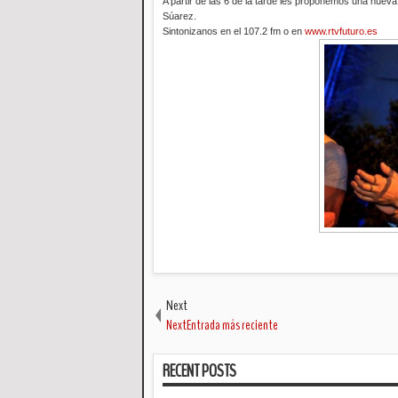
A partir de las 6 de la tarde les proponemos una nue
Súarez.
Sintonizanos en el 107.2 fm o en
www.rtvfuturo.es
Next
NextEntrada más reciente
RECENT POSTS