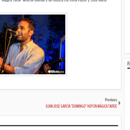
va "Mágica Tarde" llena de duende y de música con Inma Pastor y José María
R
Previous
JUAN JOSÉ GARCÍA "DOMINGO" HOY EN MÁGICA TARDE