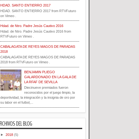
HDAD. SANTO ENTIERRO 2017
HDAD. SANTO ENTIERRO 2017 from RTVFuturo
on Vimeo .
Hdad. de Ntro. Padre Jesús Cautivo 2016
Hdad. de Ntro. Padre Jesús Cautivo 2016 from
RTVFuturo on Vimeo .
CABALAGATA DE REYES MAGOS DE PARADAS
2018
CABALAGATA DE REYES MAGOS DE PARADAS
2018 from RTVFuturo on Vimeo .
BENJAMIN PLIEGO
GALARDONADO EN LA GALA DE
LA RFAF DE SEVILLA
Diecinueve premiados fueron
reconocidos por el juego limpio, la
deportividad, la integración y la insignia de oro por
su labor en el futbol,...
RCHIVOS DEL BLOG
►
2018
(5)