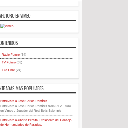
VFUTURO EN VIMEO
ONTENIDOS
Radio Futuro
(34)
TV Futuro
(65)
Tiro Libre
(24)
NTRADAS MÁS POPULARES
Entrevista a José Carlos Ramírez
Entrevista a José Carlos Ramírez from RTVFuturo
on Vimeo . Jugador del Real Betis Balompie
Entrevista a Alberto Peralta, Presidente del Consejo
de Hermandades de Paradas.