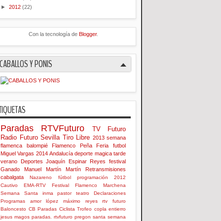
►
2012
(22)
Con la tecnología de
Blogger
.
CABALLOS Y PONIS
TIQUETAS
Paradas
RTVFuturo
TV Futuro
Radio Futuro
Sevilla
Tiro Libre
2013
semana
flamenca
balompié
Flamenco
Peña
Feria
futbol
Miguel Vargas
2014
Andalucía
deporte
magica
tarde
verano
Deportes
Joaquín Espinar Reyes
festival
Ganado
Manuel Martín Martín
Retransmisiones
cabalgata
Nazareno
fútbol
programación
2012
Cautivo
EMA-RTV
Festival Flamenco
Marchena
Semana Santa
inma
pastor
teatro
Declaraciones
Programas
amor
lópez
máximo
reyes
rtv futuro
Baloncesto
CB Paradas
Ciclista
Trofeo
copla
entierro
jesus
magos
paradas. rtvfuturo
pregon
santa
semana