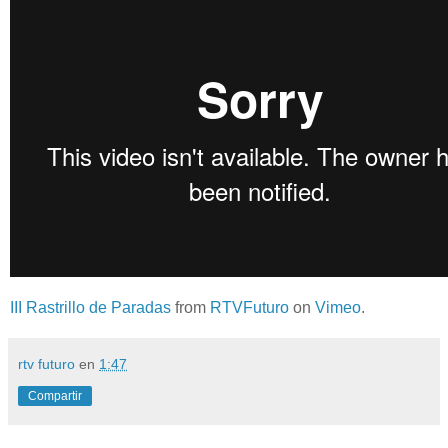
III Rastrillo de Paradas
from
RTVFuturo
on
Vimeo
.
rtv futuro
en
1:47
Compartir