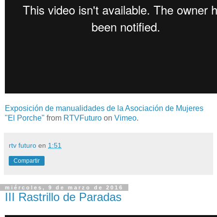
Exposición de manualidades de la Asociación de Mujeres
"El Porche"
from
RTVFuturo
on
Vimeo
.
rtv futuro
en
1:51
Compartir
miércoles, 9 de marzo de 2016
III Rastrillo de Paradas