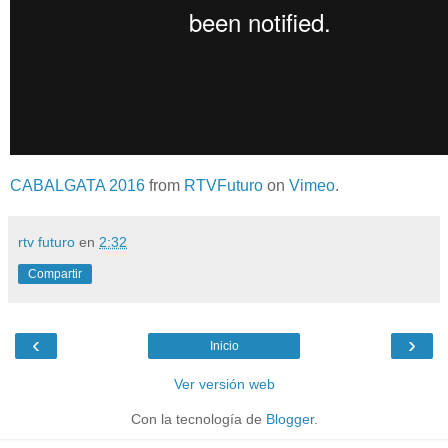
CABALGATA 2016
from
RTVFuturo
on
Vimeo
.
rtv futuro
en
2:32
Compartir
‹
›
Inicio
Ver versión web
Con la tecnología de
Blogger
.