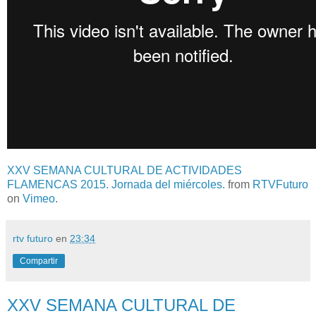
XXV SEMANA CULTURAL DE ACTIVIDADES
FLAMENCAS 2015. Jornada del miércoles.
from
RTVFuturo
on
Vimeo
.
rtv futuro
en
23:34
Compartir
XXV SEMANA CULTURAL DE