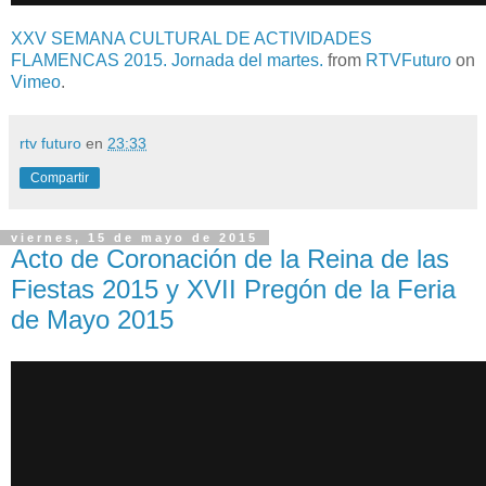
XXV SEMANA CULTURAL DE ACTIVIDADES
FLAMENCAS 2015. Jornada del martes.
from
RTVFuturo
on
Vimeo
.
rtv futuro
en
23:33
Compartir
viernes, 15 de mayo de 2015
Acto de Coronación de la Reina de las
Fiestas 2015 y XVII Pregón de la Feria
de Mayo 2015