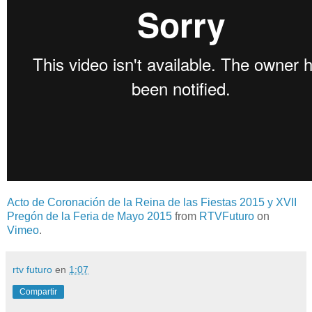
Acto de Coronación de la Reina de las Fiestas 2015 y XVII
Pregón de la Feria de Mayo 2015
from
RTVFuturo
on
Vimeo
.
rtv futuro
en
1:07
Compartir