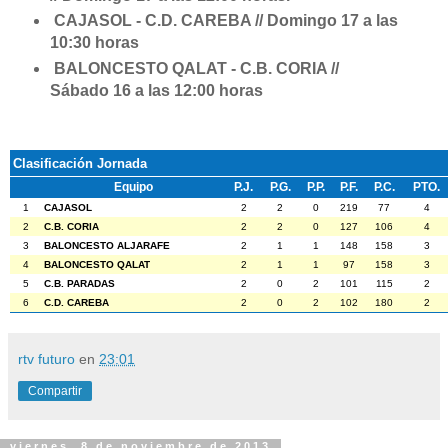
CAJASOL - C.D. CAREBA // Domingo 17 a las
10:30 horas
BALONCESTO QALAT - C.B. CORIA //
Sábado 16 a las 12:00 horas
Clasificación Jornada
Equipo
P.J.
P.G.
P.P.
P.F.
P.C.
PTO.
1
CAJASOL
2
2
0
219
77
4
2
C.B. CORIA
2
2
0
127
106
4
3
BALONCESTO ALJARAFE
2
1
1
148
158
3
4
BALONCESTO QALAT
2
1
1
97
158
3
5
C.B. PARADAS
2
0
2
101
115
2
6
C.D. CAREBA
2
0
2
102
180
2
rtv futuro
en
23:01
Compartir
viernes, 8 de noviembre de 2013