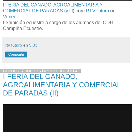
I FERIA DEL GANADO, AGROALIMENTARIA Y
COMERCIAL DE PARADAS (y III)
from
RTVFuturo
on
Vimeo
.
Exhibición ecuestre a cargo de los alumnos del CDH
Campiña Ecuestre.
rtv futuro
en
9:03
Compartir
jueves, 7 de noviembre de 2013
I FERIA DEL GANADO,
AGROALIMENTARIA Y COMERCIAL
DE PARADAS (II)