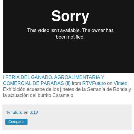
I FERIA DEL GANADO, AGROALIMENTARIA Y
COMERCIAL DE PARADAS (II)
from
RTVFuturo
on
Vimeo
.
Exhibición ecuestre de los jinetes de la Serranía de Ronda y
la actuación del burrito Caramelo
rtv futuro
en
3:19
Compartir