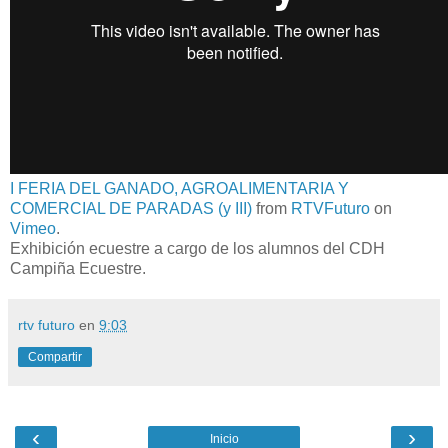
I FERIA DEL GANADO, AGROALIMENTARIA Y
COMERCIAL DE PARADAS (y III)
from
RTVFuturo
on
Vimeo
.
Exhibición ecuestre a cargo de los alumnos del CDH
Campiña Ecuestre.
rtv futuro
en
9:03
Compartir
‹
›
Inicio