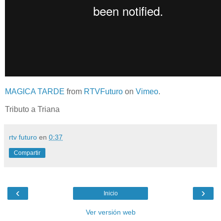
MAGICA TARDE
from
RTVFuturo
on
Vimeo
.
Tributo a Triana
rtv futuro
en
0:37
Compartir
‹
›
Inicio
Ver versión web