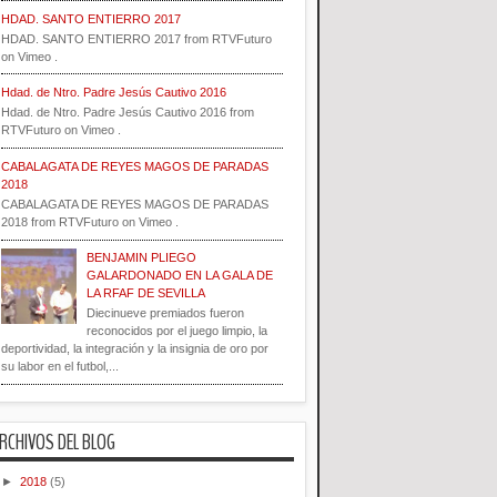
HDAD. SANTO ENTIERRO 2017
HDAD. SANTO ENTIERRO 2017 from RTVFuturo
on Vimeo .
Hdad. de Ntro. Padre Jesús Cautivo 2016
Hdad. de Ntro. Padre Jesús Cautivo 2016 from
RTVFuturo on Vimeo .
CABALAGATA DE REYES MAGOS DE PARADAS
2018
CABALAGATA DE REYES MAGOS DE PARADAS
2018 from RTVFuturo on Vimeo .
BENJAMIN PLIEGO
GALARDONADO EN LA GALA DE
LA RFAF DE SEVILLA
Diecinueve premiados fueron
reconocidos por el juego limpio, la
deportividad, la integración y la insignia de oro por
su labor en el futbol,...
RCHIVOS DEL BLOG
►
2018
(5)