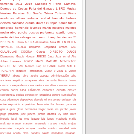
flamenca
2011
2015
Caballos y Ponis
Carnaval
Duende de Coplas
Feria del Ganado
LIBRO
Música
Nervión
Paradas Bp
Sueño
Triana
Turismo
Utrera
aceitunas
albino
antonio
arahal
bandido
belleza
ciclismo
concurso
cultural
dulces
eutropio
futbito
futuro
generoso
homenaje
jovenes
martin
mayores
mujeres
noche
olivo
porche
postres
preferente
rastrillo
romero
rosita
rtvfutro
salvago
san
santo
triangular
viernes
20
2016
24
AD Cerro
ARENA
Alternativa
Anita
BELEN
BELEN
VIVINETE
BOXEO
Benjamin
Benjumea
Brenes
CAL
CLAUSULAS
COCINA
Cursos
DIRECTO
DULCE
Diamantino
Gracia
Huevar
JUICIO
Jazz
Jazz en el Aire
Julián Henares
LOPEZ
MARI
MAXIMO
MEMENTOS
MIGUEL
MUSAS
Montes
Pop
ROSARIO
Rock
SUELO
TATACHIN
Tomares
Torreblanca
VERA
VIVIENTE
Vuelta
YERMA
aberto
abre
aceite
acosta
administración
alba
ancianos
angelitos
arrayanes
años
bernarda
blancos
buena
cambio
campanilleros
cara
carlos
carmelitas
carmen
carrera
carrion
cartel
casa
cañamero
certamen
circuito
clasica
conferencia
coplas
coronacion
cristobita
cultura
cumpleaños
cura
ddomingo
deportivos
duende
eli
encuentro
enrique ruiz
entre
exposicin
exposicion
farruquito
flor
frozen
ganados
garcía
genil
glosa
hermanas
hogar
horas
ies
jacobo
javier
jorge
jornalero
jose
jueves
jurado
labores
ley
lidia
lidice
literario
local
los ojos
lozano
luis
lunes
machado
maillo
maltrato
manuel
maratón
mareado
mareos
media
mejias
memorias
mogote
monjas
morillo
médico
navidad
niña
nocturna
oculta
oliva
paadas
pakito
panaderia
paradas.