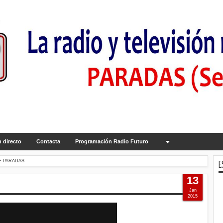
 directo
Contacta
Programación Radio Futuro
E
E PARADAS
13
Jan
2015