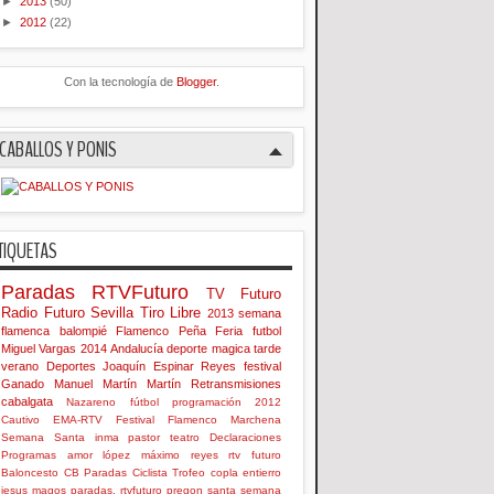
►
2013
(50)
►
2012
(22)
Con la tecnología de
Blogger
.
CABALLOS Y PONIS
TIQUETAS
Paradas
RTVFuturo
TV Futuro
Radio Futuro
Sevilla
Tiro Libre
2013
semana
flamenca
balompié
Flamenco
Peña
Feria
futbol
Miguel Vargas
2014
Andalucía
deporte
magica
tarde
verano
Deportes
Joaquín Espinar Reyes
festival
Ganado
Manuel Martín Martín
Retransmisiones
cabalgata
Nazareno
fútbol
programación
2012
Cautivo
EMA-RTV
Festival Flamenco
Marchena
Semana Santa
inma
pastor
teatro
Declaraciones
Programas
amor
lópez
máximo
reyes
rtv futuro
Baloncesto
CB Paradas
Ciclista
Trofeo
copla
entierro
jesus
magos
paradas. rtvfuturo
pregon
santa
semana