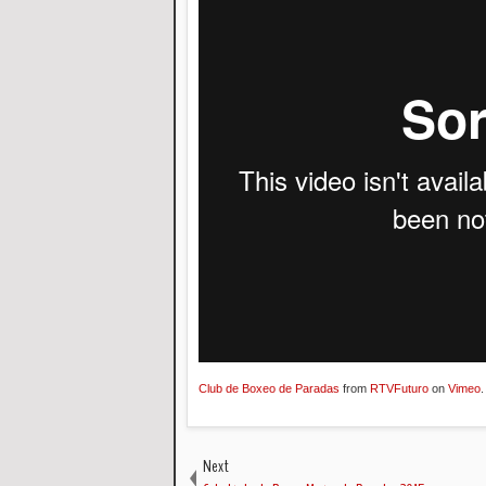
Club de Boxeo de Paradas
from
RTVFuturo
on
Vimeo
.
Next