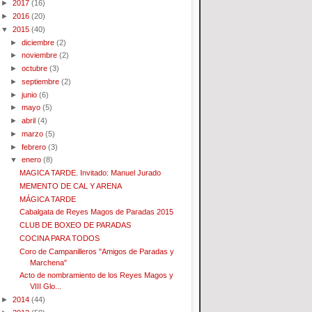
►
2017
(16)
►
2016
(20)
▼
2015
(40)
►
diciembre
(2)
►
noviembre
(2)
►
octubre
(3)
►
septiembre
(2)
►
junio
(6)
►
mayo
(5)
►
abril
(4)
►
marzo
(5)
►
febrero
(3)
▼
enero
(8)
MAGICA TARDE. Invitado: Manuel Jurado
MEMENTO DE CAL Y ARENA
MÁGICA TARDE
Cabalgata de Reyes Magos de Paradas 2015
CLUB DE BOXEO DE PARADAS
COCINA PARA TODOS
Coro de Campanilleros "Amigos de Paradas y
Marchena"
Acto de nombramiento de los Reyes Magos y
VIII Glo...
►
2014
(44)