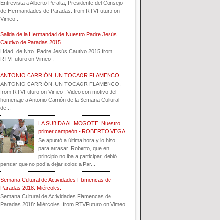
Entrevista a Alberto Peralta, Presidente del Consejo
de Hermandades de Paradas. from RTVFuturo on
Vimeo .
Salida de la Hermandad de Nuestro Padre Jesús
Cautivo de Paradas 2015
Hdad. de Ntro. Padre Jesús Cautivo 2015 from
RTVFuturo on Vimeo .
ANTONIO CARRIÓN, UN TOCAOR FLAMENCO.
ANTONIO CARRIÓN, UN TOCAOR FLAMENCO.
from RTVFuturo on Vimeo . Video con motivo del
homenaje a Antonio Carrión de la Semana Cultural
de...
LA SUBIDA AL MOGOTE: Nuestro
primer campeón - ROBERTO VEGA
Se apuntó a última hora y lo hizo
para arrasar. Roberto, que en
principio no iba a participar, debió
pensar que no podía dejar solos a Par...
Semana Cultural de Actividades Flamencas de
Paradas 2018: Miércoles.
Semana Cultural de Actividades Flamencas de
Paradas 2018: Miércoles. from RTVFuturo on Vimeo
.