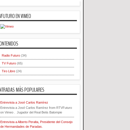
VFUTURO EN VIMEO
ONTENIDOS
Radio Futuro
(34)
TV Futuro
(65)
Tiro Libre
(24)
NTRADAS MÁS POPULARES
Entrevista a José Carlos Ramírez
Entrevista a José Carlos Ramírez from RTVFuturo
on Vimeo . Jugador del Real Betis Balompie
Entrevista a Alberto Peralta, Presidente del Consejo
de Hermandades de Paradas.