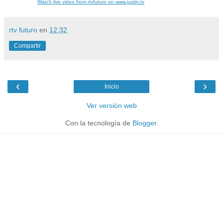
Watch live video from rtvfuturo on www.justin.tv
rtv futuro
en
12:32
Compartir
‹
›
Inicio
Ver versión web
Con la tecnología de
Blogger
.