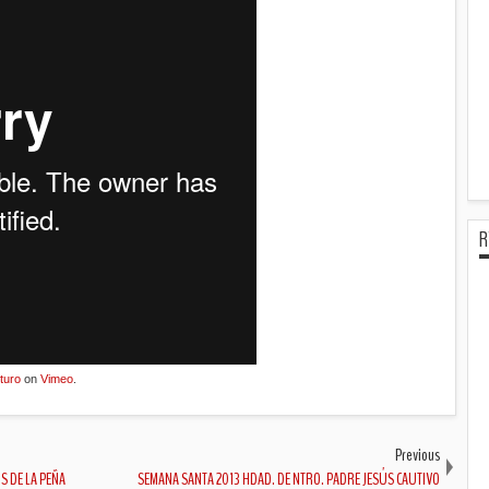
R
turo
on
Vimeo
.
Previous
S DE LA PEÑA
SEMANA SANTA 2013 HDAD. DE NTRO. PADRE JESÚS CAUTIVO