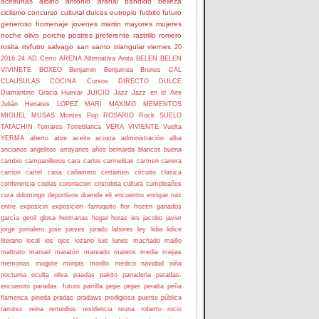
aceitunas
albino
antonio
arahal
bandido
belleza
ciclismo
concurso
cultural
dulces
eutropio
futbito
futuro
generoso
homenaje
jovenes
martin
mayores
mujeres
noche
olivo
porche
postres
preferente
rastrillo
romero
rosita
rtvfutro
salvago
san
santo
triangular
viernes
20
2016
24
AD Cerro
ARENA
Alternativa
Anita
BELEN
BELEN
VIVINETE
BOXEO
Benjamin
Benjumea
Brenes
CAL
CLAUSULAS
COCINA
Cursos
DIRECTO
DULCE
Diamantino
Gracia
Huevar
JUICIO
Jazz
Jazz en el Aire
Julián Henares
LOPEZ
MARI
MAXIMO
MEMENTOS
MIGUEL
MUSAS
Montes
Pop
ROSARIO
Rock
SUELO
TATACHIN
Tomares
Torreblanca
VERA
VIVIENTE
Vuelta
YERMA
aberto
abre
aceite
acosta
administración
alba
ancianos
angelitos
arrayanes
años
bernarda
blancos
buena
cambio
campanilleros
cara
carlos
carmelitas
carmen
carrera
carrion
cartel
casa
cañamero
certamen
circuito
clasica
conferencia
coplas
coronacion
cristobita
cultura
cumpleaños
cura
ddomingo
deportivos
duende
eli
encuentro
enrique ruiz
entre
exposicin
exposicion
farruquito
flor
frozen
ganados
garcía
genil
glosa
hermanas
hogar
horas
ies
jacobo
javier
jorge
jornalero
jose
jueves
jurado
labores
ley
lidia
lidice
literario
local
los ojos
lozano
luis
lunes
machado
maillo
maltrato
manuel
maratón
mareado
mareos
media
mejias
memorias
mogote
monjas
morillo
médico
navidad
niña
nocturna
oculta
oliva
paadas
pakito
panaderia
paradas.
encuenrto
paradas. futuro
parrilla
pepe
peper
peralta
peña
flamenca
pineda
pradas
pradaws
prodigiosa
puente
pública
ramirez
reina
remedios
residencia
reuna
roberto
rocio