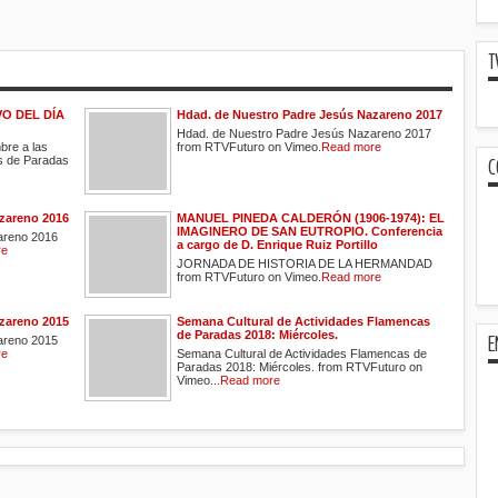
T
O DEL DÍA
Hdad. de Nuestro Padre Jesús Nazareno 2017
Hdad. de Nuestro Padre Jesús Nazareno 2017
bre a las
from RTVFuturo on Vimeo.
Read more
C
es de Paradas
zareno 2016
MANUEL PINEDA CALDERÓN (1906-1974): EL
IMAGINERO DE SAN EUTROPIO. Conferencia
areno 2016
a cargo de D. Enrique Ruiz Portillo
re
JORNADA DE HISTORIA DE LA HERMANDAD
from RTVFuturo on Vimeo.
Read more
zareno 2015
Semana Cultural de Actividades Flamencas
de Paradas 2018: Miércoles.
E
areno 2015
re
Semana Cultural de Actividades Flamencas de
Paradas 2018: Miércoles. from RTVFuturo on
Vimeo...
Read more