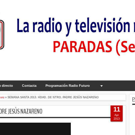
 directo
Contacta
Programación Radio Futuro
E
uro
»
SEMANA SANTA 2013. HDAD. DE NTRO. PADRE JESÚS NAZARENO
11
ADRE JESÚS NAZARENO
Apr
2013