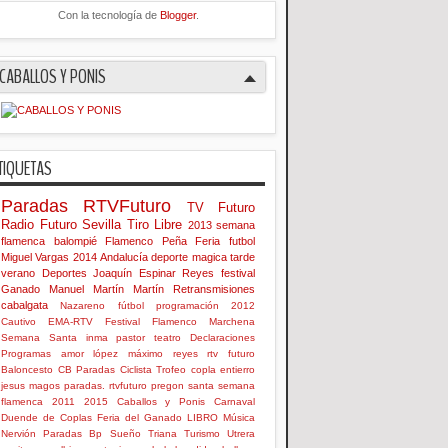
Con la tecnología de
Blogger
.
CABALLOS Y PONIS
TIQUETAS
Paradas
RTVFuturo
TV Futuro
Radio Futuro
Sevilla
Tiro Libre
2013
semana
flamenca
balompié
Flamenco
Peña
Feria
futbol
Miguel Vargas
2014
Andalucía
deporte
magica
tarde
verano
Deportes
Joaquín Espinar Reyes
festival
Ganado
Manuel Martín Martín
Retransmisiones
cabalgata
Nazareno
fútbol
programación
2012
Cautivo
EMA-RTV
Festival Flamenco
Marchena
Semana Santa
inma
pastor
teatro
Declaraciones
Programas
amor
lópez
máximo
reyes
rtv futuro
Baloncesto
CB Paradas
Ciclista
Trofeo
copla
entierro
jesus
magos
paradas. rtvfuturo
pregon
santa
semana
flamenca
2011
2015
Caballos y Ponis
Carnaval
Duende de Coplas
Feria del Ganado
LIBRO
Música
Nervión
Paradas Bp
Sueño
Triana
Turismo
Utrera