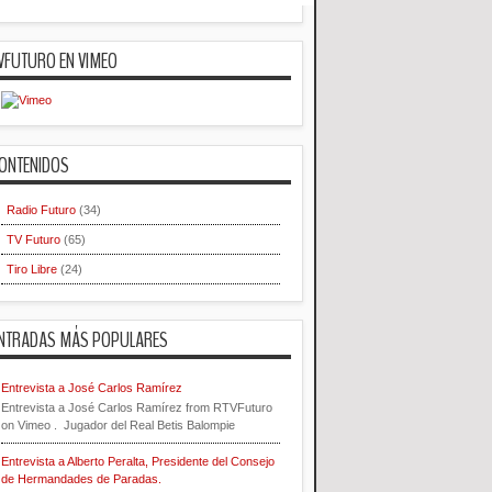
VFUTURO EN VIMEO
ONTENIDOS
Radio Futuro
(34)
TV Futuro
(65)
Tiro Libre
(24)
NTRADAS MÁS POPULARES
Entrevista a José Carlos Ramírez
Entrevista a José Carlos Ramírez from RTVFuturo
on Vimeo . Jugador del Real Betis Balompie
Entrevista a Alberto Peralta, Presidente del Consejo
de Hermandades de Paradas.