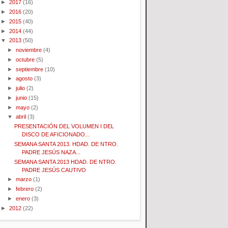
►
2017
(16)
►
2016
(20)
►
2015
(40)
►
2014
(44)
▼
2013
(50)
►
noviembre
(4)
►
octubre
(5)
►
septiembre
(10)
►
agosto
(3)
►
julio
(2)
►
junio
(15)
►
mayo
(2)
▼
abril
(3)
PRESENTACIÓN DEL VOLUMEN I DEL
DISCO DE AFICIONADO...
SEMANA SANTA 2013. HDAD. DE NTRO.
PADRE JESÚS NAZA...
SEMANA SANTA 2013 HDAD. DE NTRO.
PADRE JESÚS CAUTIVO
►
marzo
(1)
►
febrero
(2)
►
enero
(3)
►
2012
(22)