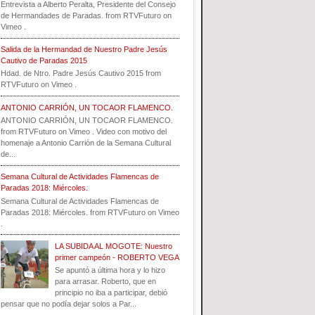
Entrevista a Alberto Peralta, Presidente del Consejo
de Hermandades de Paradas. from RTVFuturo on
Vimeo .
Salida de la Hermandad de Nuestro Padre Jesús
Cautivo de Paradas 2015
Hdad. de Ntro. Padre Jesús Cautivo 2015 from
RTVFuturo on Vimeo .
ANTONIO CARRIÓN, UN TOCAOR FLAMENCO.
ANTONIO CARRIÓN, UN TOCAOR FLAMENCO.
from RTVFuturo on Vimeo . Video con motivo del
homenaje a Antonio Carrión de la Semana Cultural
de...
Semana Cultural de Actividades Flamencas de
Paradas 2018: Miércoles.
Semana Cultural de Actividades Flamencas de
Paradas 2018: Miércoles. from RTVFuturo on Vimeo
.
LA SUBIDA AL MOGOTE: Nuestro
primer campeón - ROBERTO VEGA
Se apuntó a última hora y lo hizo
para arrasar. Roberto, que en
principio no iba a participar, debió
pensar que no podía dejar solos a Par...