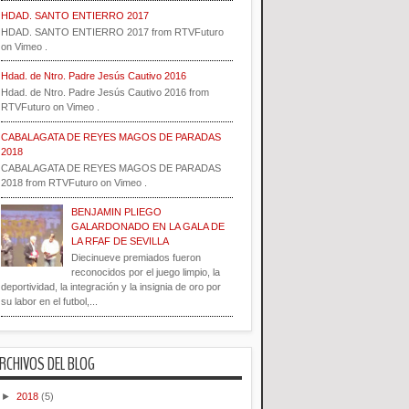
HDAD. SANTO ENTIERRO 2017
HDAD. SANTO ENTIERRO 2017 from RTVFuturo
on Vimeo .
Hdad. de Ntro. Padre Jesús Cautivo 2016
Hdad. de Ntro. Padre Jesús Cautivo 2016 from
RTVFuturo on Vimeo .
CABALAGATA DE REYES MAGOS DE PARADAS
2018
CABALAGATA DE REYES MAGOS DE PARADAS
2018 from RTVFuturo on Vimeo .
BENJAMIN PLIEGO
GALARDONADO EN LA GALA DE
LA RFAF DE SEVILLA
Diecinueve premiados fueron
reconocidos por el juego limpio, la
deportividad, la integración y la insignia de oro por
su labor en el futbol,...
RCHIVOS DEL BLOG
►
2018
(5)