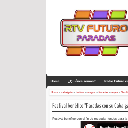
Home
¿Quiénes somos?
Radio Futuro en
Home
»
cabalgata
»
festival
»
magos
»
Paradas
»
reyes
»
Sevill
Festival benéfico "Paradas con su Cabalga
Festival benéfico con el fin de recaudar fondos para