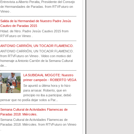
Entrevista a Alberto Peralta, Presidente del Consejo
de Hermandades de Paradas. from RTVFuturo on
Vimeo .
Salida de la Hermandad de Nuestro Padre Jesús
Cautivo de Paradas 2015
Hdad. de Ntro. Padre Jesús Cautivo 2015 from
RTVFuturo on Vimeo .
ANTONIO CARRIÓN, UN TOCAOR FLAMENCO.
ANTONIO CARRIÓN, UN TOCAOR FLAMENCO.
from RTVFuturo on Vimeo . Video con motivo del
homenaje a Antonio Carrión de la Semana Cultural
de...
LA SUBIDA AL MOGOTE: Nuestro
primer campeón - ROBERTO VEGA
Se apuntó a última hora y lo hizo
para arrasar. Roberto, que en
principio no iba a participar, debió
pensar que no podía dejar solos a Par...
Semana Cultural de Actividades Flamencas de
Paradas 2018: Miércoles.
Semana Cultural de Actividades Flamencas de
Paradas 2018: Miércoles. from RTVFuturo on Vimeo
.