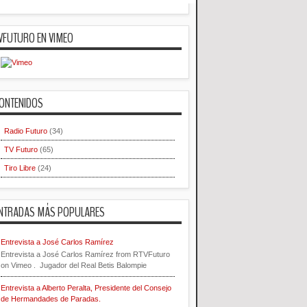
VFUTURO EN VIMEO
ONTENIDOS
Radio Futuro
(34)
TV Futuro
(65)
Tiro Libre
(24)
NTRADAS MÁS POPULARES
Entrevista a José Carlos Ramírez
Entrevista a José Carlos Ramírez from RTVFuturo
on Vimeo . Jugador del Real Betis Balompie
Entrevista a Alberto Peralta, Presidente del Consejo
de Hermandades de Paradas.