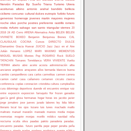
Nervión
Paradas Bp
Sueño
Triana
Turismo
Utrera
aceitunas
albino
antonio
arahal
bandido
belleza
ciclismo
concurso
cultural
dulces
eutropio
futbito
futuro
generoso
homenaje
jovenes
martin
mayores
mujeres
noche
olivo
porche
postres
preferente
rastrillo
romero
rosita
rtvfutro
salvago
san
santo
triangular
viernes
20
2016
24
AD Cerro
ARENA
Alternativa
Anita
BELEN
BELEN
VIVINETE
BOXEO
Benjamin
Benjumea
Brenes
CAL
CLAUSULAS
COCINA
Cursos
DIRECTO
DULCE
Diamantino
Gracia
Huevar
JUICIO
Jazz
Jazz en el Aire
Julián Henares
LOPEZ
MARI
MAXIMO
MEMENTOS
MIGUEL
MUSAS
Montes
Pop
ROSARIO
Rock
SUELO
TATACHIN
Tomares
Torreblanca
VERA
VIVIENTE
Vuelta
YERMA
aberto
abre
aceite
acosta
administración
alba
ancianos
angelitos
arrayanes
años
bernarda
blancos
buena
cambio
campanilleros
cara
carlos
carmelitas
carmen
carrera
carrion
cartel
casa
cañamero
certamen
circuito
clasica
conferencia
coplas
coronacion
cristobita
cultura
cumpleaños
cura
ddomingo
deportivos
duende
eli
encuentro
enrique ruiz
entre
exposicin
exposicion
farruquito
flor
frozen
ganados
garcía
genil
glosa
hermanas
hogar
horas
ies
jacobo
javier
jorge
jornalero
jose
jueves
jurado
labores
ley
lidia
lidice
literario
local
los ojos
lozano
luis
lunes
machado
maillo
maltrato
manuel
maratón
mareado
mareos
media
mejias
memorias
mogote
monjas
morillo
médico
navidad
niña
nocturna
oculta
oliva
paadas
pakito
panaderia
paradas.
encuenrto
paradas. futuro
parrilla
pepe
peper
peralta
peña
flamenca
pineda
pradas
pradaws
prodigiosa
puente
pública