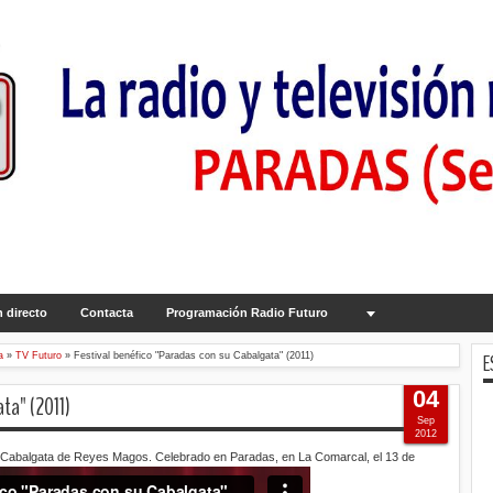
 directo
Contacta
Programación Radio Futuro
E
a
»
TV Futuro
»
Festival benéfico "Paradas con su Cabalgata" (2011)
04
ta" (2011)
Sep
2012
 la Cabalgata de Reyes Magos. Celebrado en Paradas, en La Comarcal, el 13 de