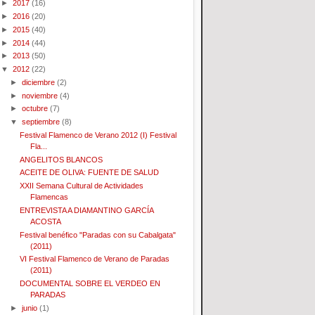
►
2017
(16)
►
2016
(20)
►
2015
(40)
►
2014
(44)
►
2013
(50)
▼
2012
(22)
►
diciembre
(2)
►
noviembre
(4)
►
octubre
(7)
▼
septiembre
(8)
Festival Flamenco de Verano 2012 (I) Festival
Fla...
ANGELITOS BLANCOS
ACEITE DE OLIVA: FUENTE DE SALUD
XXII Semana Cultural de Actividades
Flamencas
ENTREVISTA A DIAMANTINO GARCÍA
ACOSTA
Festival benéfico "Paradas con su Cabalgata"
(2011)
VI Festival Flamenco de Verano de Paradas
(2011)
DOCUMENTAL SOBRE EL VERDEO EN
PARADAS
►
junio
(1)