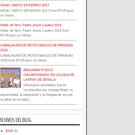
HDAD. SANTO ENTIERRO 2017
HDAD. SANTO ENTIERRO 2017 from RTVFuturo
on Vimeo .
Hdad. de Ntro. Padre Jesús Cautivo 2016
Hdad. de Ntro. Padre Jesús Cautivo 2016 from
RTVFuturo on Vimeo .
CABALAGATA DE REYES MAGOS DE PARADAS
2018
CABALAGATA DE REYES MAGOS DE PARADAS
2018 from RTVFuturo on Vimeo .
BENJAMIN PLIEGO
GALARDONADO EN LA GALA DE
LA RFAF DE SEVILLA
Diecinueve premiados fueron
reconocidos por el juego limpio, la
deportividad, la integración y la insignia de oro por
su labor en el futbol,...
RCHIVOS DEL BLOG
►
2018
(5)