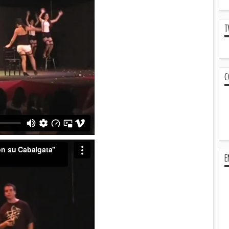
T
C
E