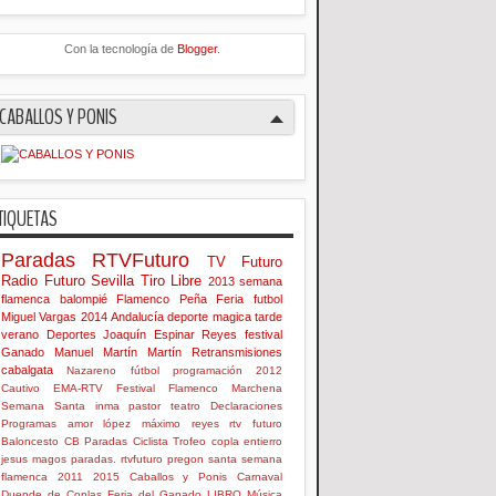
Con la tecnología de
Blogger
.
CABALLOS Y PONIS
TIQUETAS
Paradas
RTVFuturo
TV Futuro
Radio Futuro
Sevilla
Tiro Libre
2013
semana
flamenca
balompié
Flamenco
Peña
Feria
futbol
Miguel Vargas
2014
Andalucía
deporte
magica
tarde
verano
Deportes
Joaquín Espinar Reyes
festival
Ganado
Manuel Martín Martín
Retransmisiones
cabalgata
Nazareno
fútbol
programación
2012
Cautivo
EMA-RTV
Festival Flamenco
Marchena
Semana Santa
inma
pastor
teatro
Declaraciones
Programas
amor
lópez
máximo
reyes
rtv futuro
Baloncesto
CB Paradas
Ciclista
Trofeo
copla
entierro
jesus
magos
paradas. rtvfuturo
pregon
santa
semana
flamenca
2011
2015
Caballos y Ponis
Carnaval
Duende de Coplas
Feria del Ganado
LIBRO
Música